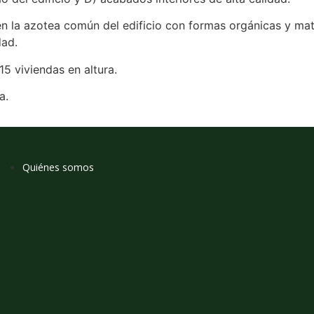
 la azotea común del edificio con formas orgánicas y mate
dad.
 15 viviendas en altura.
a.
Quiénes somos