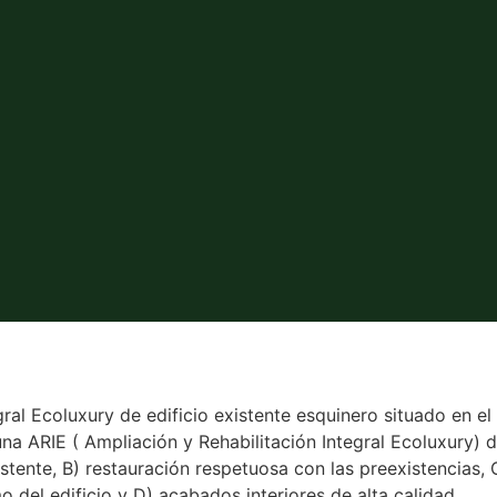
ral Ecoluxury de edificio existente esquinero situado en el
a ARIE ( Ampliación y Rehabilitación Integral Ecoluxury) de 
stente, B) restauración respetuosa con las preexistencias,
del edificio y D) acabados interiores de alta calidad.